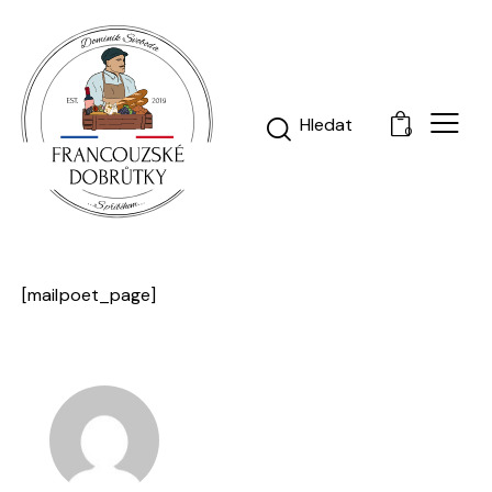
0
[mailpoet_page]