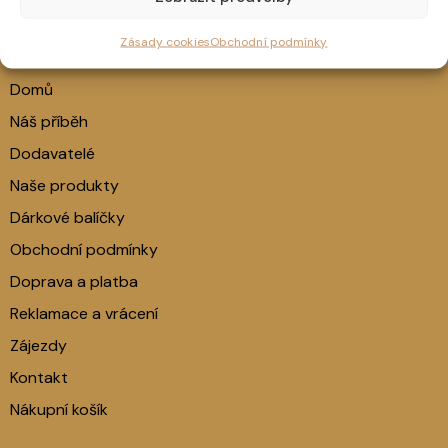
Zásady cookies
Obchodní podmínky
Navigace
Domů
Náš příběh
Dodavatelé
Naše produkty
Dárkové balíčky
Obchodní podmínky
Doprava a platba
Reklamace a vrácení
Zájezdy
Kontakt
Nákupní košík