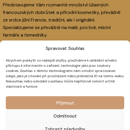
Představujeme Vám rozmanité množství úžasných
francouzských dobrůtek a přírodní kosmetiky, převážně
ze srdce jižní Francie, tradiční, ale i originální.
Specializujeme se převážně na malé, poctivé, místní
farmáře a řemeslníky.
Spravovat Souhlas
Abychom poskytli co nejlepší služby, používáme k ukládání a/nebo
přístupu k informacím o zařízení, technologie jako jsou soubory
Adresa prodejny
cookies. Souhlas s těmito technologiemi nám umožní zpracovávat
údaje, jako je chování při procházení nebo jedinečná ID na tomto webu.
Hybešova 38, 602 00 Brno
Nesouhlas nebo odvolání souhlasu může nepříznivě ovlivnit určité
Otevírací doba prodejny
vlastnosti a funkce.
Po – 9:00 – 18:00
Příjmout
Út, St: 9:00 – 18:00
Čt, Pá: 9:00 – 18:00
Odmítnout
So: 10:00 – 16:00
Zobrazit předvolby
Ne: Zavřeno