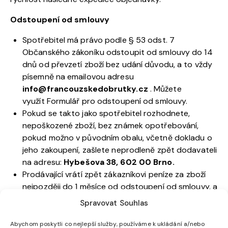
Odstoupení od smlouvy
Spotřebitel má právo podle § 53 odst. 7
Občanského zákoníku odstoupit od smlouvy do 14
dnů od převzetí zboží bez udání důvodu, a to vždy
písemně na emailovou adresu
info@francouzskedobrutky.cz
. Můžete
využít Formulář pro odstoupení od smlouvy.
Pokud se takto jako spotřebitel rozhodnete,
nepoškozené zboží, bez známek opotřebování,
pokud možno v původním obalu, včetně dokladu o
jeho zakoupení, zašlete neprodleně zpět dodavateli
na adresu:
Hybešova 38, 602 00 Brno.
Prodávající vrátí zpět zákazníkovi peníze za zboží
nejpozději do 1 měsíce od odstoupení od smlouvy, a
to převodem zpět na bankovní účet kupujícího.
Spravovat Souhlas
Prodávající má právo pozdržet vrácení peněz do
doby, dokud neobdrží zpět své zboží od kupujícího.
Abychom poskytli co nejlepší služby, používáme k ukládání a/nebo