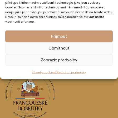
přístupu k informacím o zařízení, technologie jako jsou soubory
V žádném případě nám nezasílejte zboží na dobírku!
cookies. Souhlas s těmito technologiemi nám umožní zpracovávat
Takto vrácené zboží nebude přijato a prodlužujete
údaje, jako je chování při procházení nebo jedinečná ID na tomto webu.
tím dobu vyřízení.
Nesouhlas nebo odvolání souhlasu může nepříznivě ovlivnit určité
vlastnosti a funkce.
Vrácení zboží hradí spotřebitel na vlastní náklady.
Příjmout
Odmítnout
Zobrazit předvolby
Zásady cookies
Obchodní podmínky