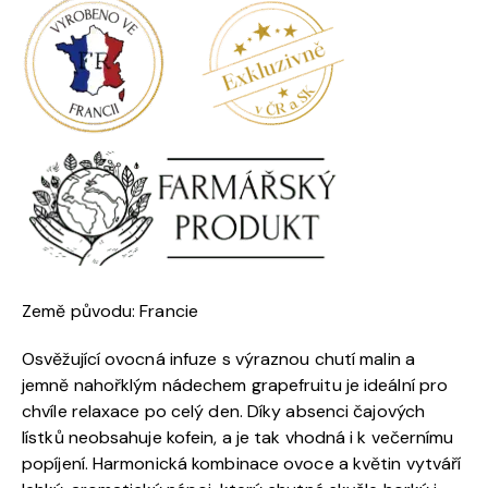
Země původu: Francie
Osvěžující ovocná infuze s výraznou chutí malin a
jemně nahořklým nádechem grapefruitu je ideální pro
chvíle relaxace po celý den. Díky absenci čajových
lístků neobsahuje kofein, a je tak vhodná i k večernímu
popíjení. Harmonická kombinace ovoce a květin vytváří