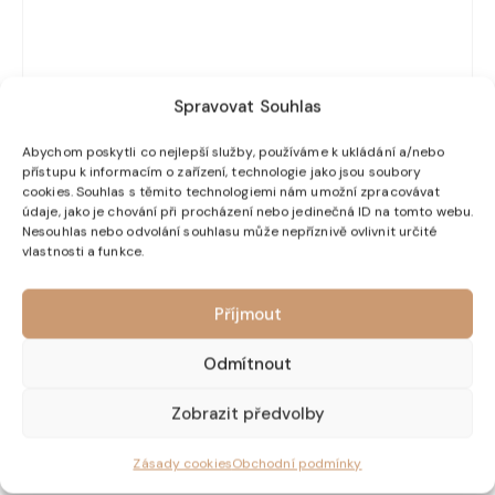
Spravovat Souhlas
Abychom poskytli co nejlepší služby, používáme k ukládání a/nebo
přístupu k informacím o zařízení, technologie jako jsou soubory
cookies. Souhlas s těmito technologiemi nám umožní zpracovávat
údaje, jako je chování při procházení nebo jedinečná ID na tomto webu.
Nesouhlas nebo odvolání souhlasu může nepříznivě ovlivnit určité
vlastnosti a funkce.
Příjmout
Odmítnout
Zobrazit předvolby
Le Comptoir de Mathilde – Černý čaj s červeným a
černým ovocem – 100g
Zásady cookies
Obchodní podmínky
349,00
Kč