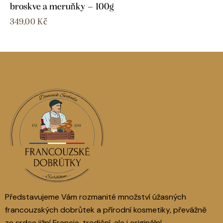
broskve a meruňky – 100g
349,00
Kč
Představujeme Vám rozmanité množství úžasných
francouzských dobrůtek a přírodní kosmetiky, převážně
ze srdce jižní Francie, tradiční, ale i originální.