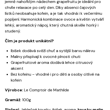
jemně nahořklým nádechem grapefruitu je ideální pro
chvíle relaxace po celý den. Díky absenci čajových
lístků neobsahuje kofein, a je tak vhodná i k večernímu
popíjení. Harmonická kombinace ovoce a květin vytváří
lehký, aromatický nápoj, který chutná skvěle horký i
studený.
Čím je produkt unikátní?
Ibišek dodává svěží chuť a sytější barvu nálevu
Maliny přispívají k ovocné plnosti chuti
Grapefruitové aroma dodává lehce citrusový
akcent
Bez kofeinu – vhodné i pro děti a osoby citlivé na
kofein
Výrobce:
Le Comptoir de Mathilde
Gramáž
: 100g
Složení
: Jablečné kousky, ibišek, aroma,
kousky malin