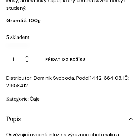
lehký, aromatický nápoj, který chutná skvěle horký i
studený.
Gramáž
: 100g
5 skladem
PŘIDAT DO KOŠÍKU
Distributor: Dominik Svoboda, Podolí 442, 664 03, IČ:
21658412
Čaje
Kategorie:
Popis
Osvěžující ovocná infuze s výraznou chutí malin a