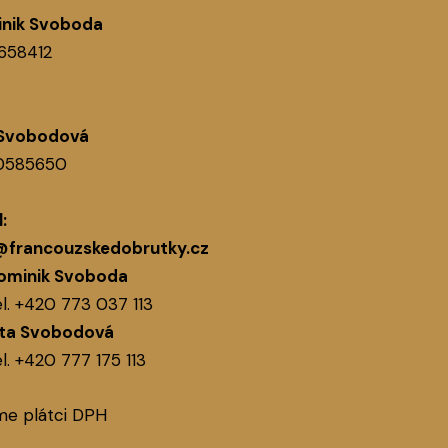
nik Svoboda
1658412
 Svobodová
60585650
:
@francouzskedobrutky.cz
ominik Svoboda
l.
+420 773 037 113
ita Svobodová
l.
+420 777 175 113
me plátci DPH