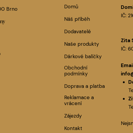
Domů
Domi
 00 Brno
IČ: 2
Náš příběh
jny
Dodavatelé
Zita
Naše produkty
IČ: 
0
Dárkové balíčky
Email
Obchodní
podmínky
info
D
Doprava a platba
Te
Reklamace a
Z
vrácení
Te
Zájezdy
Nejs
Kontakt