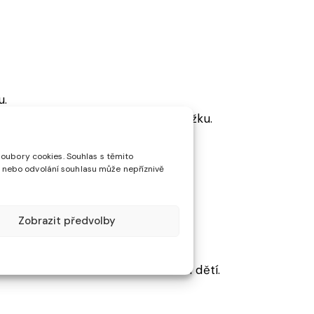
u.
tikům či alergikům na některou složku.
soubory cookies. Souhlas s těmito
 nebo odvolání souhlasu může nepříznivě
Zobrazit předvolby
jte v uzavřeném obalu mimo dosah dětí.