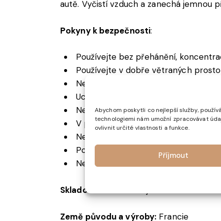
autě. Vyčistí vzduch a zanechá jemnou p
Pokyny k bezpečnosti
:
Používejte bez přehánění, koncentra
Používejte v dobře větraných prosto
Nevystavujte sprej lidem s citlivost
Uchovávejte mimo dosah dětí a domá
Nestříkejte přímo na obličej nebo do
Abychom poskytli co nejlepší služby, používá
technologiemi nám umožní zpracovávat údaje
V případě kontaktu s očima nebo kůž
ovlivnit určité vlastnosti a funkce.
Neužívejte v blízkosti otevřeného o
Pokud pocítíte podráždění nebo jiné 
Příjmout
Nepožívejte.
Skladování
: Uchovávejte na suchém míst
Země původu a výroby:
Francie