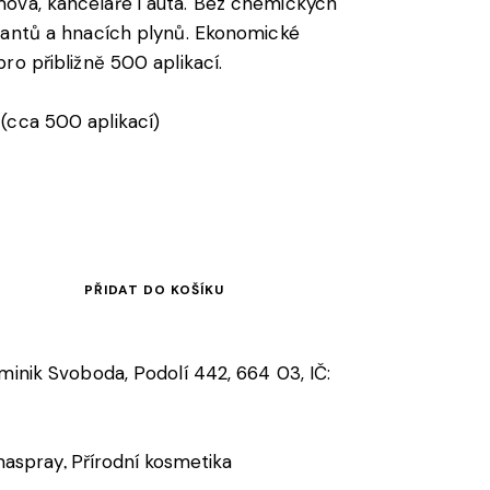
ova, kanceláře i auta. Bez chemických
vantů a hnacích plynů. Ekonomické
ro přibližně 500 aplikací.
(cca 500 aplikací)
PŘIDAT DO KOŠÍKU
ominik Svoboda, Podolí 442, 664 03, IČ:
aspray
Přírodní kosmetika
,