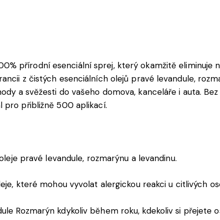
00% přírodní esenciální sprej, který okamžitě eliminuje
ancii z čistých esenciálních olejů pravé levandule, roz
ohody a svěžesti do vašeho domova, kanceláře i auta. Be
pro přibližně 500 aplikací.
 oleje pravé levandule, rozmarýnu a levandinu.
leje, které mohou vyvolat alergickou reakci u citlivých os
dule Rozmarýn kdykoliv během roku, kdekoliv si přejete 