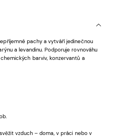
 nepříjemné pachy a vytváří jedinečnou
marýnu a levandinu. Podporuje rovnováhu
z chemických barviv, konzervantů a
ob.
osvěžit vzduch – doma, v práci nebo v