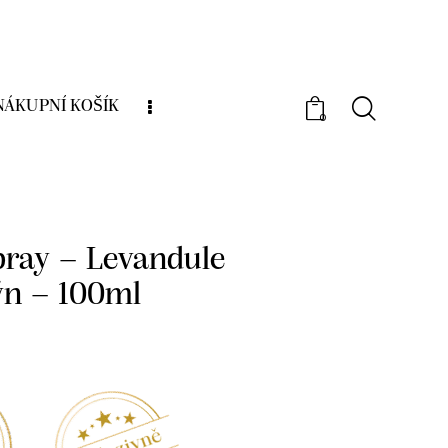
NÁKUPNÍ KOŠÍK
0
í kosmetika
Aromaspray
Aromaspray –
arýn – 100ml
ray – Levandule
n – 100ml