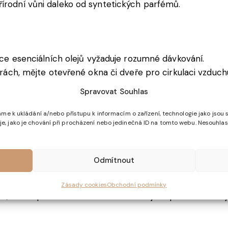
řírodní vůni daleko od syntetických parfémů.
ce esenciálních olejů vyžaduje rozumné dávkování.
rách, mějte otevřené okna či dveře pro cirkulaci vzduch
í, dětem do 30 měsíců, těhotným a kojícím ženám, epilep
Spravovat Souhlas
cích zvířat.
 očí kvůli nebezpečí podráždění.
me k ukládání a/nebo přístupu k informacím o zařízení, technologie jako jsou 
, jako je chování při procházení nebo jedinečná ID na tomto webu. Nesouhlas
í opláchněte vodou několik minut.
hně nebo horkých povrchů.
obtíže, přestaňte výrobek používat a vyhledejte lékaře.
Odmítnout
Zásady cookies
Obchodní podmínky
ě, mimo přímé sluneční záření a zdroje tepla. Uchováve