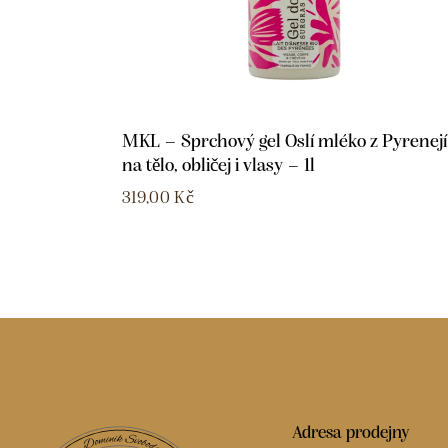
MKL – Sprchový gel Oslí mléko z Pyrenejí
na tělo, obličej i vlasy – 1l
319,00
Kč
Adresa prodejny