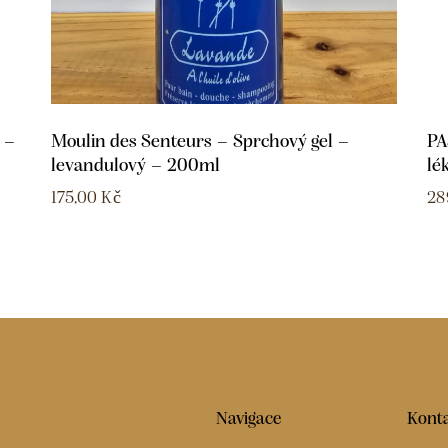
 –
Moulin des Senteurs – Sprchový gel –
PA
levandulový – 200ml
lé
175,00
Kč
28
Navigace
Konta