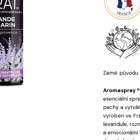
Země původu: 
Aromaspray ®
esenciální spr
pachy a vytvář
vyroben ve Fra
levandule, roz
a emocionální 