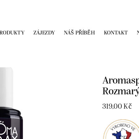
PRODUKTY
ZÁJEZDY
NÁŠ PŘÍBĚH
KONTAKT
Domů
Přírodn
Levandule Rozm
Aromasp
Rozmarý
319,00
Kč