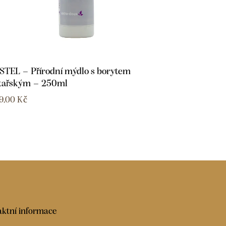
STEL – Přírodní mýdlo s borytem
kařským – 250ml
9,00
Kč
ktní informace