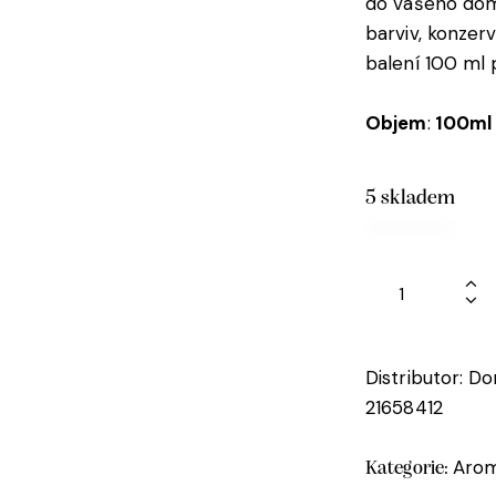
do vašeho dom
barviv, konzer
balení 100 ml p
Objem
:
100ml
5 skladem
Distributor: D
21658412
Arom
Kategorie: