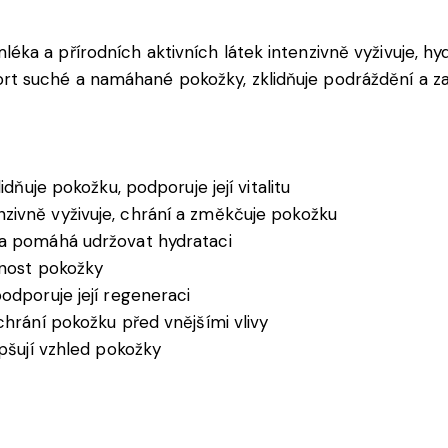
a a přírodních aktivních látek intenzivně vyživuje, hyd
t suché a namáhané pokožky, zklidňuje podráždění a z
dňuje pokožku, podporuje její vitalitu
nzivně vyživuje, chrání a změkčuje pokožku
a pomáhá udržovat hydrataci
žnost pokožky
odporuje její regeneraci
chrání pokožku před vnějšími vlivy
epšují vzhled pokožky