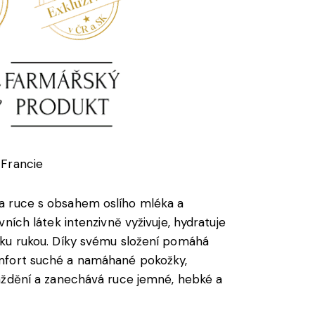
Francie
 ruce s obsahem oslího mléka a
vních látek intenzivně vyživuje, hydratuje
žku rukou. Díky svému složení pomáhá
fort suché a namáhané pokožky,
áždění a zanechává ruce jemné, hebké a