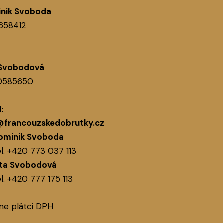
nik Svoboda
1658412
 Svobodová
60585650
:
@francouzskedobrutky.cz
ominik Svoboda
l.
+420 773 037 113
ita Svobodová
l.
+420 777 175 113
me plátci DPH