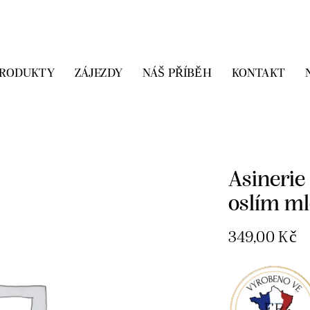
PRODUKTY
ZÁJEZDY
NÁŠ PŘÍBĚH
KONTAKT
Domů
Přírodn
Krém na ruce s 
Asinerie
oslím m
349,00
Kč