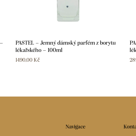
 –
PASTEL – Jemný dámský parfém z borytu
PA
lékařského – 100ml
lé
1490,00
Kč
28
Navigace
Konta