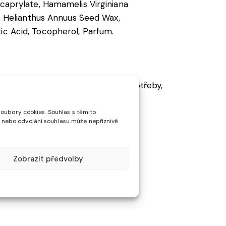
icaprylate, Hamamelis Virginiana
l, Helianthus Annuus Seed Wax,
ic Acid, Tocopherol, Parfum.
ela nevstřebá. Používejte podle potřeby,
soubory cookies. Souhlas s těmito
 nebo odvolání souhlasu může nepříznivě
ní očí okamžitě vypláchněte vodou.
Zobrazit předvolby
e.