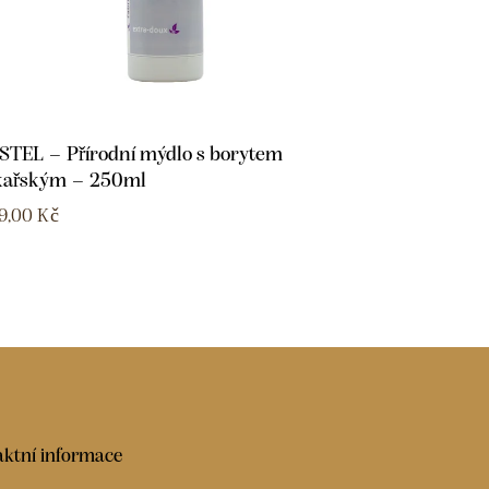
STEL – Přírodní mýdlo s borytem
kařským – 250ml
9,00
Kč
ktní informace