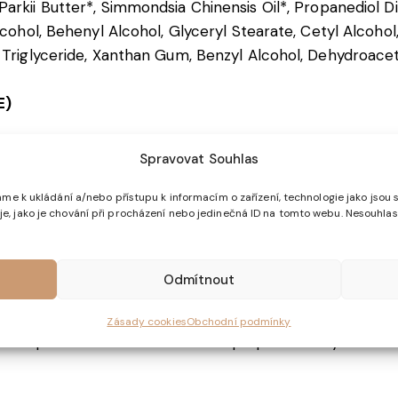
arkii Butter*, Simmondsia Chinensis Oil*, Propanediol D
Alcohol, Behenyl Alcohol, Glyceryl Stearate, Cetyl Alcoho
 Triglyceride, Xanthan Gum, Benzyl Alcohol, Dehydroacet
E)
 čisté ruce a jemně vmasírujte do pokožky, dokud se zc
Spravovat Souhlas
me k ukládání a/nebo přístupu k informacím o zařízení, technologie jako jsou 
, jako je chování při procházení nebo jedinečná ID na tomto webu. Nesouhlas
 použití. Vyhněte se kontaktu s očima. V případě zasaže
Odmítnout
Zásady cookies
Obchodní podmínky
 mimo přímé sluneční záření. Obal po použití vždy uzavřet