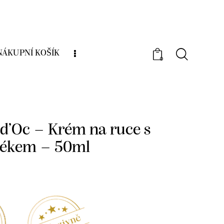
NÁKUPNÍ KOŠÍK
0
í kosmetika
Asinerie d’Oc
Asinerie d’Oc –
oslím mlékem – 50ml
 d’Oc – Krém na ruce s
lékem – 50ml