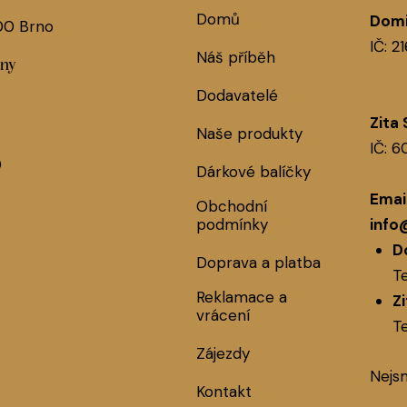
Domů
Domi
 00 Brno
IČ: 2
Náš příběh
jny
Dodavatelé
Zita
Naše produkty
IČ: 
0
Dárkové balíčky
Email
Obchodní
podmínky
info
D
Doprava a platba
Te
Reklamace a
Z
vrácení
Te
Zájezdy
Nejs
Kontakt