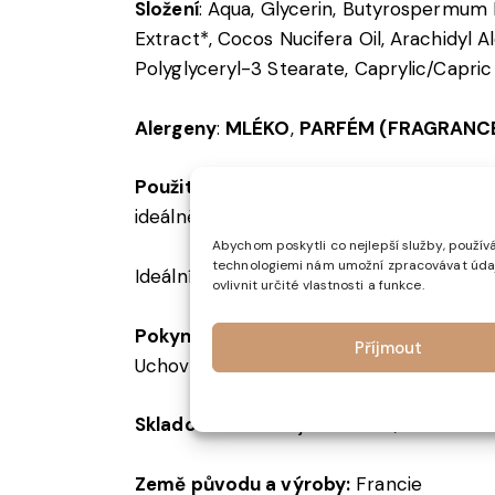
Složení
: Aqua, Glycerin, Butyrospermum P
Extract*, Cocos Nucifera Oil, Arachidyl 
Polyglyceryl-3 Stearate, Caprylic/Capric
Alergeny
:
MLÉKO
,
PARFÉM (FRAGRANC
Použití
: Naneste malé množství krému na
ideálně po každém mytí rukou.
Abychom poskytli co nejlepší služby, používá
technologiemi nám umožní zpracovávat údaje
Ideální pro každodenní péči o ruce.
ovlivnit určité vlastnosti a funkce.
Pokyny k bezpečnosti:
Pouze pro vnější
Příjmout
Uchovávejte mimo dosah dětí.
Skladování
: Skladujte v suchu, chladu a
Země původu a výroby:
Francie