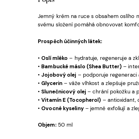
Popis
Jemný krém na ruce s obsahem oslího mlék
svému složení pomáhá obnovovat komfor
Prospěch účinných látek:
•
Oslí mléko
– hydratuje, regeneruje a zkli
•
Bambucké máslo (Shea Butter)
– inte
•
Jojobový olej
– podporuje regeneraci 
•
Glycerin
– váže vlhkost a zlepšuje pru
•
Slunečnicový olej
– chrání pokožku a p
•
Vitamín E (Tocopherol)
– antioxidant, 
•
Ovocné kyseliny
– jemně exfoliují a zl
Objem:
50 ml