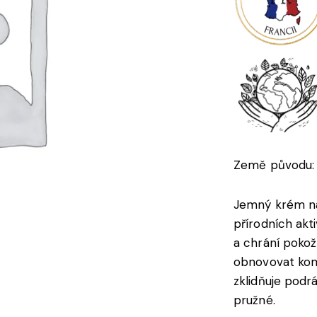
Země původu: 
Jemný krém na
přírodních akti
a chrání poko
obnovovat kom
zklidňuje podr
pružné.