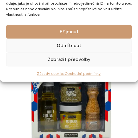
toho cukry: 4 g, Bílkoviny: 13 g, Sůl: 2 g.
údaje, jako je chování při procházení nebo jedinečná ID na tomto webu.
Nesouhlas nebo odvolání souhlasu může nepříznivě ovlivnit určité
vlastnosti a funkce.
Související produkty
Příjmout
Odmítnout
Zobrazit předvolby
Zásady cookies
Obchodní podmínky