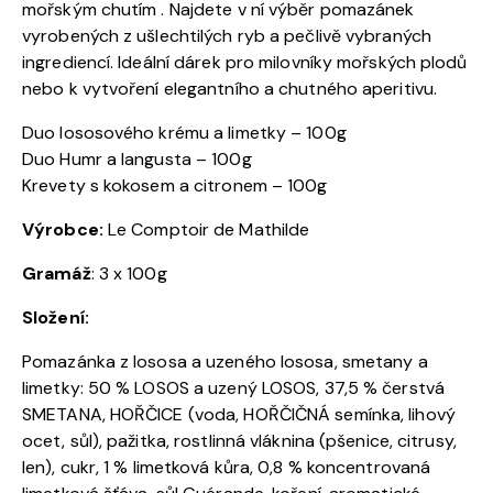
mořským chutím . Najdete v ní výběr pomazánek
vyrobených z ušlechtilých ryb a pečlivě vybraných
ingrediencí. Ideální dárek pro milovníky mořských plodů
nebo k vytvoření elegantního a chutného aperitivu.
Duo lososového krému a limetky – 100g
Duo Humr a langusta – 100g
Krevety s kokosem a citronem – 100g
Výrobce:
Le Comptoir de Mathilde
Gramáž
: 3 x 100g
Složení:
Pomazánka z lososa a uzeného lososa, smetany a
limetky: 50 % LOSOS a uzený LOSOS, 37,5 % čerstvá
SMETANA, HOŘČICE (voda, HOŘČIČNÁ semínka, lihový
ocet, sůl), pažitka, rostlinná vláknina (pšenice, citrusy,
len), cukr, 1 % limetková kůra, 0,8 % koncentrovaná