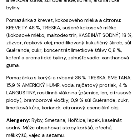
limetková šťáva, sůl Guérande, koření, aromatické
byliny.
Pomazánka z krevet, kokosového mléka a citronu:
KREVETY 48 %, TRESKA, sušené kokosové mléko
(kokosové mléko, maltodextrin, KASEINÁT SODNÝ) 18 %,
zázvor, řepkový olej, modifikovaný kukuřičný škrob, sůl
Guérande, cukr, koncentrát limetkové šťávy 0,8 %,
koření a aromatické byliny, zahušťovadlo: xanthanová
guma.
Pomazánka s korýši a rybami: 36 % TRESKA, SMETANA,
15,9 % AMERICKÝ HUMR, voda, rajčatový protlak, 4 %
LANGUSTINY, rostlinná vláknina (pšenice, len, citrusové
plody), bramborové vločky, 0,9 % sůl Guérande, cukr,
limetková kůra, koriandr, citronový esenciální olej.
Alergeny:
Ryby, Smetana, Hořčice, lepek, kaseinát
sodný. Může obsahovat stopy korýšů, ořechů,
měkkýšů, vajec a sezamu.