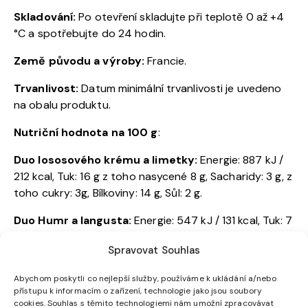
Skladování:
Po otevření skladujte při teplotě 0 až +4
°C a spotřebujte do 24 hodin.
Země původu a výroby:
Francie.
Trvanlivost:
Datum minimální trvanlivosti je uvedeno
na obalu produktu.
Nutriční hodnota na 100 g
:
Duo lososového krému a limetky:
Energie: 887 kJ /
212 kcal, Tuk: 16 g z toho nasycené 8 g, Sacharidy: 3 g, z
toho cukry: 3g, Bílkoviny: 14 g, Sůl: 2 g.
Duo Humr a langusta:
Energie: 547 kJ / 131 kcal, Tuk: 7
g z toho nasycené 4,3 g, Sacharidy: 5,1 g, z toho cukry:
Spravovat Souhlas
2,3 g, Bílkoviny: 12 g, Sůl: 0,93 g.
Abychom poskytli co nejlepší služby, používáme k ukládání a/nebo
Krevety s kokosem a citronem:
Energie: 818 kJ / 196
přístupu k informacím o zařízení, technologie jako jsou soubory
kcal, Tuk: 13 g z toho nasycené 11 g, Sacharidy: 13 g, z
cookies. Souhlas s těmito technologiemi nám umožní zpracovávat