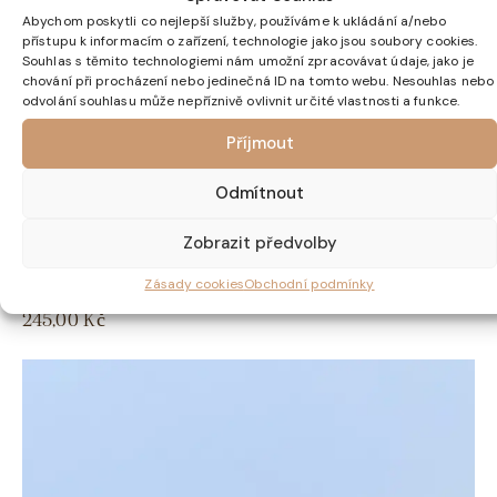
Abychom poskytli co nejlepší služby, používáme k ukládání a/nebo
přístupu k informacím o zařízení, technologie jako jsou soubory cookies.
Souhlas s těmito technologiemi nám umožní zpracovávat údaje, jako je
chování při procházení nebo jedinečná ID na tomto webu. Nesouhlas nebo
odvolání souhlasu může nepříznivě ovlivnit určité vlastnosti a funkce.
Příjmout
Odmítnout
Zobrazit předvolby
Zásady cookies
Obchodní podmínky
Kapsičky jablko-jahodové Marpom’s Pack – 4x 85g
245,00
Kč