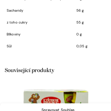
Sacharidy
56 g
z toho cukry
55 g
Bílkoviny
0 g
Sůl
0,05 g
Související produkty
Spravovat Souhlas