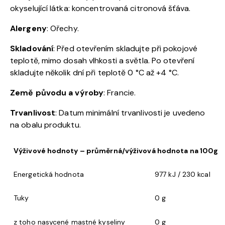
okyselující látka: koncentrovaná citronová šťáva.
Alergeny
: Ořechy.
Skladování
: Před otevřením skladujte při pokojové
teplotě, mimo dosah vlhkosti a světla. Po otevření
skladujte několik dní při teplotě 0 °C až +4 °C.
Země původu a v
ýroby
: Francie
.
Trvanlivost
: Datum minimální trvanlivosti je uvedeno
na obalu produktu.
Výživové hodnoty – průměrná/výživová hodnota na 100g
Energetická hodnota
977 kJ / 230 kcal
Tuky
0 g
z toho nasycené mastné kyseliny
0 g