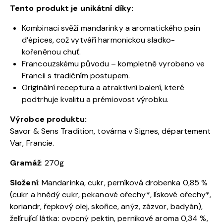
Tento produkt je unikátní díky:
Kombinaci svěží mandarinky a aromatického pain
d’épices, což vytváří harmonickou sladko-
kořeněnou chuť.
Francouzskému původu – kompletně vyrobeno ve
Francii s tradičním postupem.
Originální receptura a atraktivní balení, které
podtrhuje kvalitu a prémiovost výrobku.
Výrobce produktu:
Savor & Sens Tradition, továrna v Signes, département
Var, Francie.
Gramá
ž
: 270g
Složen
í
: Mandarinka, cukr, perníková drobenka 0,85 %
(cukr a hnědý cukr, pekanové ořechy*, lískové ořechy*,
koriandr, řepkový olej, skořice, anýz, zázvor, badyán),
želírující látka: ovocný pektin, perníkové aroma 0,34 %,