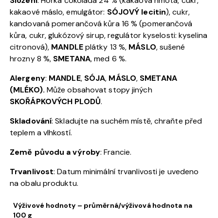
Složení
: Hořká čokoláda 24 % (kakaová hmota, cukr,
kakaové máslo, emulgátor:
SÓJOVÝ lecitin
), cukr,
kandovaná pomerančová kůra 16 % (pomerančová
kůra, cukr, glukózový sirup, regulátor kyselosti: kyselina
citronová),
MANDLE
plátky 13 %,
MÁSLO
, sušené
hrozny 8 %,
SMETANA
, med 6 %.
Alergeny
:
MANDLE
,
SÓJA
,
MÁSLO
,
SMETANA
(MLÉKO).
Může obsahovat stopy jiných
SKOŘÁPKOVÝCH PLODŮ
.
Skladování
: Skladujte na suchém místě, chraňte před
teplem a vlhkostí.
Země původu a výroby
: Francie.
Trvanlivost
: Datum minimální trvanlivosti je uvedeno
na obalu produktu.
Výživové hodnoty – průměrná/výživová hodnota na
100 g