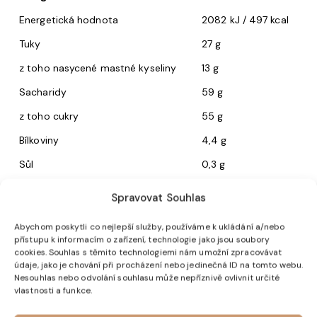
Energetická hodnota
2082 kJ / 497 kcal
Tuky
27 g
z toho nasycené mastné kyseliny
13 g
Sacharidy
59 g
z toho cukry
55 g
Bílkoviny
4,4 g
Sůl
0,3 g
Spravovat Souhlas
Související produkty
Abychom poskytli co nejlepší služby, používáme k ukládání a/nebo
přístupu k informacím o zařízení, technologie jako jsou soubory
cookies. Souhlas s těmito technologiemi nám umožní zpracovávat
údaje, jako je chování při procházení nebo jedinečná ID na tomto webu.
Nesouhlas nebo odvolání souhlasu může nepříznivě ovlivnit určité
vlastnosti a funkce.