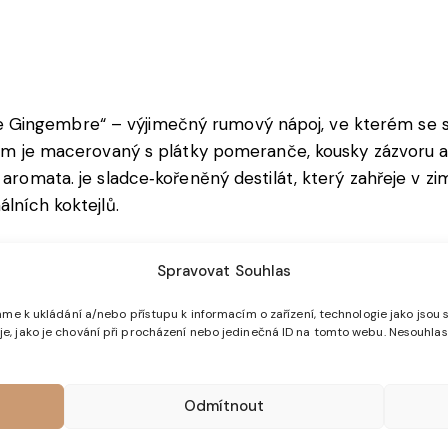
 Gingembre“ – výjimečný rumový nápoj, ve kterém se s
rum je macerovaný s plátky pomeranče, kousky zázvoru a v
aromata. je sladce‑kořeněný destilát, který zahřeje v zim
álních koktejlů.
t-sur-Aigues (Provence), kde značka Le Comptoir de Math
Spravovat Souhlas
me k ukládání a/nebo přístupu k informacím o zařízení, technologie jako jsou 
, jako je chování při procházení nebo jedinečná ID na tomto webu. Nesouhlas
i (pomeranč, zázvor, skořice), které nápoje dodávají inte
Odmítnout
ázvoru a hřejivé skořice vytváří netradiční, výrazně koř