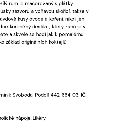
. Bílý rum je macerovaný s plátky
sky zázvoru a voňavou skořicí, takže v
ravdové kusy ovoce a koření, nikoli jen
adce‑kořeněný destilát, který zahřeje v
 létě a skvěle se hodí jak k pomalému
ko základ originálních koktejlů.
l
ominik Svoboda, Podolí 442, 664 03, IČ:
holické nápoje
Likéry
,