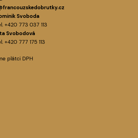
@francouzskedobrutky.cz
ominik Svoboda
l.
+420 773 037 113
ita Svobodová
l.
+420 777 175 113
me plátci DPH