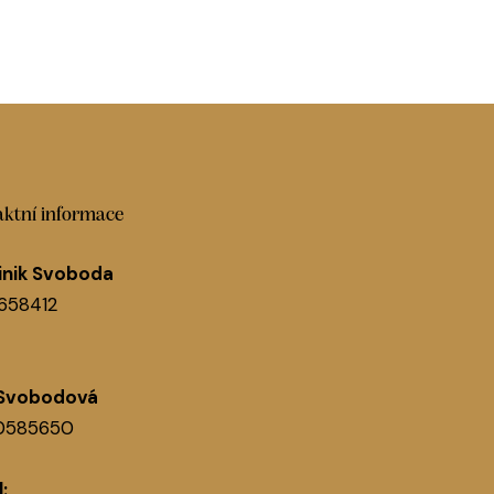
ktní informace
nik Svoboda
1658412
 Svobodová
60585650
: