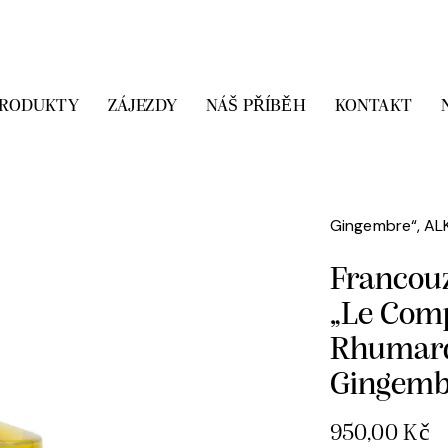
PRODUKTY
ZÁJEZDY
NÁŠ PŘÍBĚH
KONTAKT
Domů
Likéry
Comptoir de Ma
Gingembre“, A
Francou
„Le Comp
Rhumarq
Gingemb
950,00
Kč