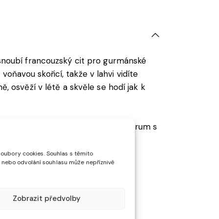
noubí francouzský cit pro gurmánské
oňavou skořicí, takže v lahvi vidíte
ě, osvěží v létě a skvěle se hodí jak k
ilde ručně kombinuje kvalitní bílý rum s
soubory cookies. Souhlas s těmito
 nebo odvolání souhlasu může nepříznivě
nzivní přirozené aroma i vzhled
Zobrazit předvolby
eněný chuťový profil.