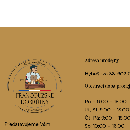
Adresa prodejny
Hybešova 38, 602
Otevírací doba prode
Po – 9:00 – 18:00
Út, St: 9:00 – 18:00
Čt, Pá: 9:00 – 18:0
Představujeme Vám
So: 10:00 – 16:00