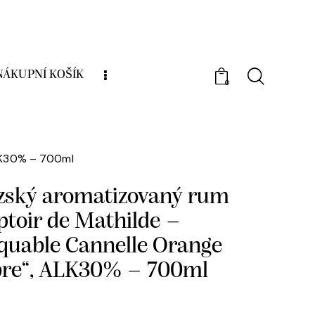
NÁKUPNÍ KOŠÍK
0
Francouzský aromatizovaný rum „Le
thilde – Rhumarquable Cannelle Orange
LK30% – 700ml
zský aromatizovaný rum
toir de Mathilde –
uable Cannelle Orange
re“, ALK30% – 700ml