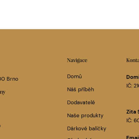
Navigace
Konta
Domů
Domi
 00 Brno
IČ: 2
Náš příběh
jny
Dodavatelé
Zita
Naše produkty
IČ: 
0
Dárkové balíčky
Email