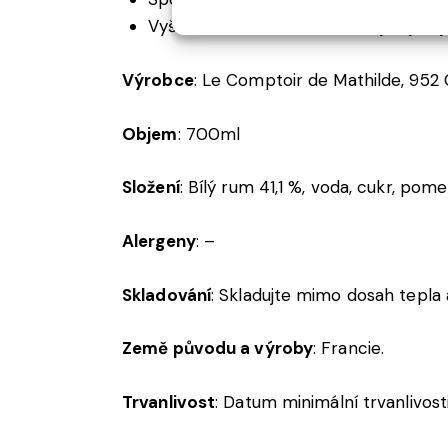
Vyšší obsah alkoholu 30% obj. zajišťu
Výrobce
: Le Comptoir de Mathilde, 952
Objem
: 700ml
Složení
: Bílý rum 41,1 %, voda, cukr, pome
Alergeny
: –
Skladování
: Skladujte mimo dosah tepla a
Země původu a výroby
: Francie.
Trvanlivost
: Datum minimální trvanlivost