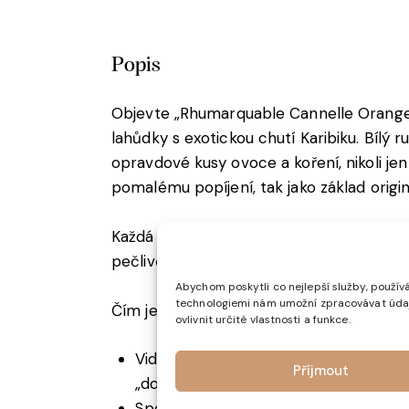
Popis
Objevte „Rhumarquable Cannelle Orange
lahůdky s exotickou chutí Karibiku. Bílý 
opravdové kusy ovoce a koření, nikoli jen 
pomalému popíjení, tak jako základ origin
Každá láhev vzniká ve Francii, v Camare
pečlivě vybranými plody.
Abychom poskytli co nejlepší služby, používá
technologiemi nám umožní zpracovávat údaje
Čím je nápoj unikátní?
ovlivnit určité vlastnosti a funkce.
Viditelné kousky ovoce a koření v lahv
Příjmout
„domácího“ macerátu.
Spojení sladkého pomeranče, ostrého z