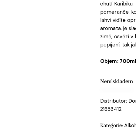
chutí Karibiku
pomeranče, kou
lahvi vidíte op
aromata. je sl
zimě, osvěží v
popíjení, tak ja
Objem: 700m
Není skladem
Distributor: D
21658412
Alko
Kategorie: