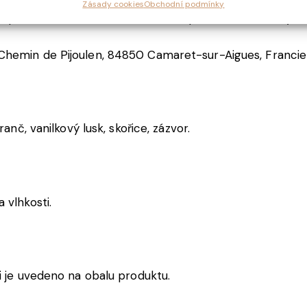
Zásady cookies
Obchodní podmínky
je plnou chuť a zároveň univerzální použití do míchanýc
 Chemin de Pijoulen, 84850 Camaret-sur-Aigues, Francie
ranč, vanilkový lusk, skořice, zázvor.
 vlhkosti.
i je uvedeno na obalu produktu.