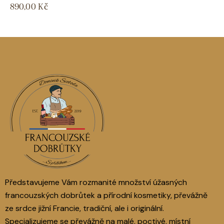
890,00
Kč
Představujeme Vám rozmanité množství úžasných
francouzských dobrůtek a přírodní kosmetiky, převážně
ze srdce jižní Francie, tradiční, ale i originální.
Specializujeme se převážně na malé, poctivé, místní