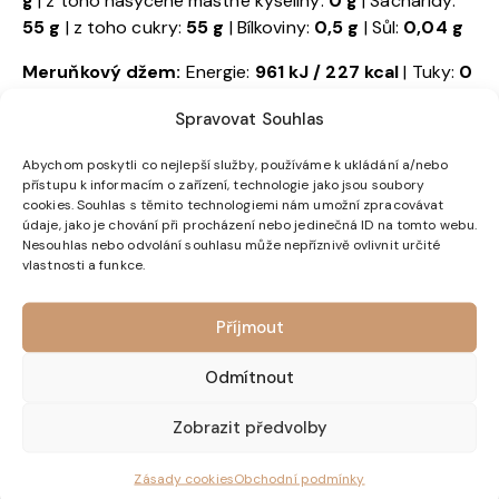
g
| z toho nasycené mastné kyseliny:
0 g
| Sacharidy:
55 g
| z toho cukry:
55 g
| Bílkoviny:
0,5 g
| Sůl:
0,04 g
Meruňkový džem:
Energie:
961 kJ / 227 kcal
| Tuky:
0
g
| z toho nasycené mastné kyseliny:
0 g
| Sacharidy:
Spravovat Souhlas
55 g
| z toho cukry:
54 g
| Bílkoviny:
0,5 g
| Sůl:
0,04 g
Abychom poskytli co nejlepší služby, používáme k ukládání a/nebo
Přípravek z exotického ovoce:
Energie:
827 kJ / 206
přístupu k informacím o zařízení, technologie jako jsou soubory
kcal
| Tuky:
0 g
| z toho nasycené mastné kyseliny:
0 g
cookies. Souhlas s těmito technologiemi nám umožní zpracovávat
| Sacharidy:
49 g
| z toho cukry:
54 g
| Bílkoviny:
0,5 g
|
údaje, jako je chování při procházení nebo jedinečná ID na tomto webu.
Nesouhlas nebo odvolání souhlasu může nepříznivě ovlivnit určité
Sůl:
0,04 g
vlastnosti a funkce.
Džem z červeného ovoce:
Energie:
974 kJ / 230 kcal
| Tuky:
0 g
| z toho nasycené mastné kyseliny:
0 g
|
Příjmout
Sacharidy:
55 g
| z toho cukry:
54 g
| Bílkoviny:
0,6 g
|
Sůl:
0,05 g
Odmítnout
Zobrazit předvolby
Související produkty
Zásady cookies
Obchodní podmínky