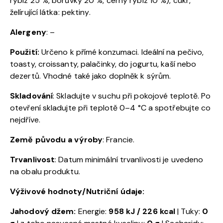
rybíz 25 %, borůvky 20 %, černý rybíz 10 %), cukr,
želírující látka: pektiny.
Alergeny
: –
Použití:
Určeno k přímé konzumaci. Ideální na pečivo,
toasty, croissanty, palačinky, do jogurtu, kaší nebo
dezertů. Vhodné také jako doplněk k sýrům.
Skladování
: Skladujte v suchu při pokojové teplotě. Po
otevření skladujte při teplotě 0–4 °C a spotřebujte co
nejdříve.
Země původu a výroby
: Francie.
Trvanlivost
: Datum minimální trvanlivosti je uvedeno
na obalu produktu.
Výživové hodnoty/Nutriční údaje:
Jahodový džem:
Energie:
958 kJ / 226 kcal
| Tuky:
0