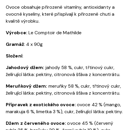
Ovoce obsahuje přirozené vitamíny, antioxidanty a
ovocné kyseliny, které přispívají k přirozené chuti a
kvalitě výrobku.
Výrobce:
Le Comptoir de Mathilde
Gramáž
: 4 x 90g
Složení
:
Jahodový džem:
jahody 58 %, cukr, třtinový cukr,
želírující látka: pektiny, citronová šťáva z koncentrátu.
Meruňkový džem:
meruňky 58 %, cukr, třtinový cukr,
želírující látka: pektiny, citronová šťáva z koncentrátu.
Přípravek z exotického ovoce:
ovoce 42 % (mango,
marakuja 6 %, limetka 3 %), cukr, želírující látka: pektiny.
Džem z červeného ovoce:
ovoce 45 % (červený