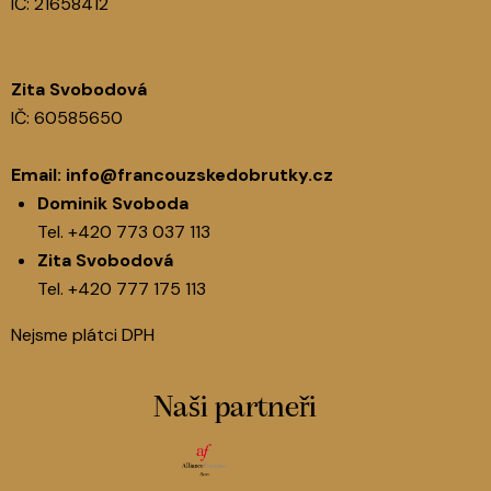
IČ: 21658412
Zita Svobodová
IČ: 60585650
Email:
info@francouzskedobrutky.cz
Dominik Svoboda
Tel.
+420 773 037 113
Zita Svobodová
Tel.
+420 777 175 113
Nejsme plátci DPH
Naši partneři