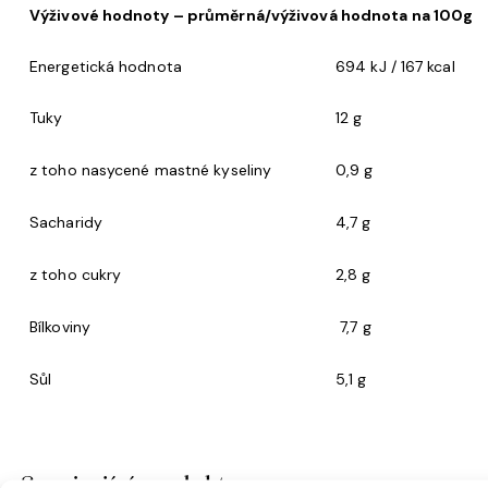
Výživové hodnoty – průměrná/výživová hodnota na 100g
Energetická hodnota
694 kJ / 167 kcal
Tuky
12 g
z toho nasycené mastné kyseliny
0,9 g
Sacharidy
4,7 g
z toho cukry
2,8 g
Bílkoviny
7,7 g
Sůl
5,1 g
Související produkty