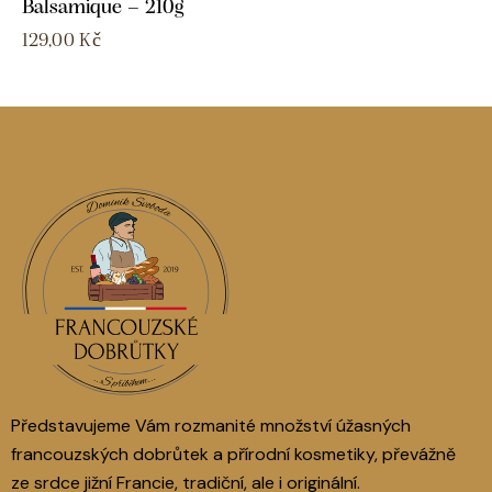
Balsamique – 210g
129,00
Kč
Představujeme Vám rozmanité množství úžasných
francouzských dobrůtek a přírodní kosmetiky, převážně
ze srdce jižní Francie, tradiční, ale i originální.