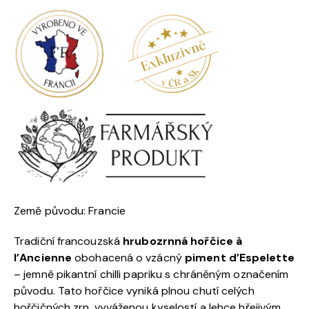
Země původu: Francie
Tradiční francouzská
hrubozrnná hořčice à
l’Ancienne
obohacená o vzácný
piment d’Espelette
– jemně pikantní chilli papriku s chráněným označením
původu. Tato hořčice vyniká plnou chutí celých
hořčičných zrn, vyváženou kyselostí a lehce hřejivým