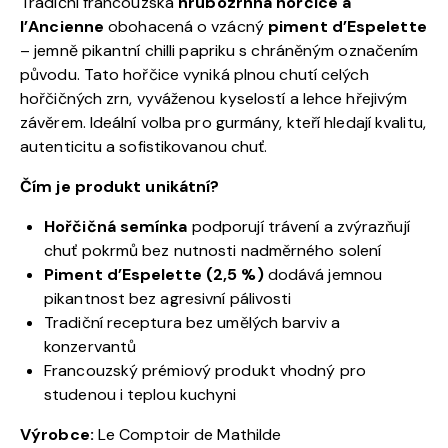
Tradiční francouzská
hrubozrnná hořčice à
l’Ancienne
obohacená o vzácný
piment d’Espelette
– jemně pikantní chilli papriku s chráněným označením
původu. Tato hořčice vyniká plnou chutí celých
hořčičných zrn, vyváženou kyselostí a lehce hřejivým
závěrem. Ideální volba pro gurmány, kteří hledají kvalitu,
autenticitu a sofistikovanou chuť.
Čím je produkt unikátní?
Hořčičná semínka
podporují trávení a zvýrazňují
chuť pokrmů bez nutnosti nadměrného solení
Piment d’Espelette (2,5 %)
dodává jemnou
pikantnost bez agresivní pálivosti
Tradiční receptura bez umělých barviv a
konzervantů
Francouzský prémiový produkt vhodný pro
studenou i teplou kuchyni
Výrobce:
Le Comptoir de Mathilde