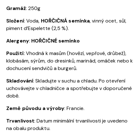
Gramáž
: 250g
Složení
: Voda,
HOŘČIČNÁ semínka
, vinný ocet, sůl,
piment d’Espelette (2,5 %).
Alergeny
:
HOŘČIČNÉ semínko
Použití:
Vhodná k masům (hovězí, vepřové, drůbež),
klobásám, sýrům, do dresinků, marinád, omáček nebo k
dochucení sendvičů a burgerů.
Skladování
: Skladujte v suchu a chladu. Po otevření
uchovávejte v chladničce a spotřebujte v doporučené
době.
Země původu a výroby
: Francie.
Trvanlivost
: Datum minimální trvanlivosti je uvedeno
na obalu produktu.