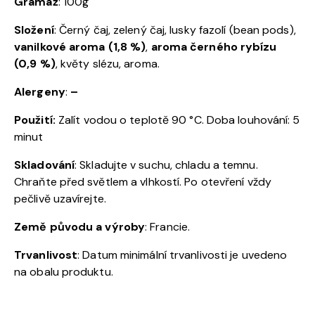
Gramáž
: 100g
Složení
: Černý čaj, zelený čaj, lusky fazolí (bean pods),
vanilkové aroma (1,8 %)
,
aroma černého rybízu
(0,9 %)
, květy slézu, aroma.
Alergeny
:
–
Použití:
Zalít vodou o teplotě 90 °C. Doba louhování: 5
minut
Skladování
: Skladujte v suchu, chladu a temnu.
Chraňte před světlem a vlhkostí. Po otevření vždy
pečlivě uzavírejte.
Země původu a výroby
: Francie.
Trvanlivost
: Datum minimální trvanlivosti je uvedeno
na obalu produktu.