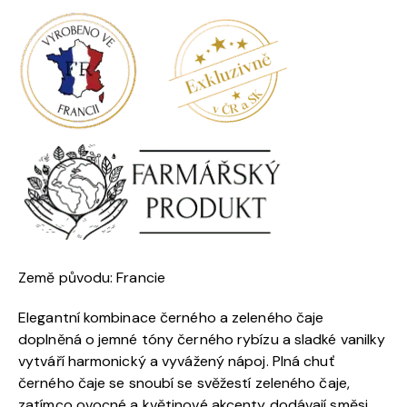
Země původu: Francie
Elegantní kombinace černého a zeleného čaje
doplněná o jemné tóny černého rybízu a sladké vanilky
vytváří harmonický a vyvážený nápoj. Plná chuť
černého čaje se snoubí se svěžestí zeleného čaje,
zatímco ovocné a květinové akcenty dodávají směsi