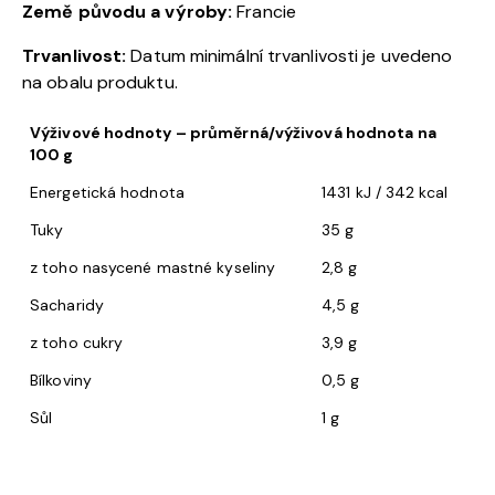
Země původu a výroby:
Francie
Trvanlivost:
Datum minimální trvanlivosti je uvedeno
na obalu produktu.
Výživové hodnoty – průměrná/výživová hodnota na
100 g
Energetická hodnota
1431 kJ / 342 kcal
Tuky
35 g
z toho nasycené mastné kyseliny
2,8 g
Sacharidy
4,5 g
z toho cukry
3,9 g
Bílkoviny
0,5 g
Sůl
1 g