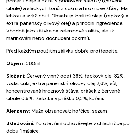
poměru oleje a octa, s přídavkem šalotky (červené
cibule) a sladkých tónů z cukru a hroznové šťávy. Má
lehkou a svěží chuť. Obsahuje kvalitní oleje (řepkový a
extra panenský olivový olej) a přírodní ingredience.
Vhodná jako zálivka na zeleninové saláty, ale i k
marinování nebo dochucení pokrmů.
Před každým použitím zálivku dobře protřepejte.
Objem:
360ml
Složení:
Červený vinný ocet 38%, řepkový olej 32%,
voda, cukr, extra panenský olivový olej 2,6%, sůl,
koncentrovaná hroznová šťáva, prášek z červené
cibule 0,9%, šalotka v prášku 0,3%, koření.
Alergeny:
Může obsahovat: hořčice, sezam.
Skladování:
Po otevření uchovávejte v chladničce po
dobu 1 měsíce.