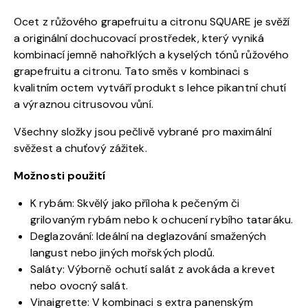
Ocet z růžového grapefruitu a citronu SQUARE je svěží
a originální dochucovací prostředek, který vyniká
kombinací jemně nahořklých a kyselých tónů růžového
grapefruitu a citronu. Tato směs v kombinaci s
kvalitním octem vytváří produkt s lehce pikantní chutí
a výraznou citrusovou vůní.
Všechny složky jsou pečlivě vybrané pro maximální
svěžest a chuťový zážitek.
Možnosti použití
K rybám: Skvělý jako příloha k pečeným či
grilovaným rybám nebo k ochucení rybího tataráku.
Deglazování: Ideální na deglazování smažených
langust nebo jiných mořských plodů.
Saláty: Výborně ochutí salát z avokáda a krevet
nebo ovocný salát.
Vinaigrette: V kombinaci s extra panenským