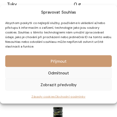
Tuky
0 g
Spravovat Souhlas
z toho nasycené mastné
0 g
kyseliny
Abychom poskytli co nejlepší služby, používáme k ukládání a/nebo
Sacharidy
17 g
přístupu k informacím o zařízení, technologie jako jsou soubory
cookies. Souhlas s těmito technologiemi nám umožní zpracovávat
z toho cukry
16 g
údaje, jako je chování při procházení nebo jedinečná ID na tomto webu.
Nesouhlas nebo odvolání souhlasu může nepříznivě ovlivnit určité
Bílkoviny
0 g
vlastnosti a funkce.
Sůl
0 g
Příjmout
Odmítnout
Související produkty
Zobrazit předvolby
Zásady cookies
Obchodní podmínky