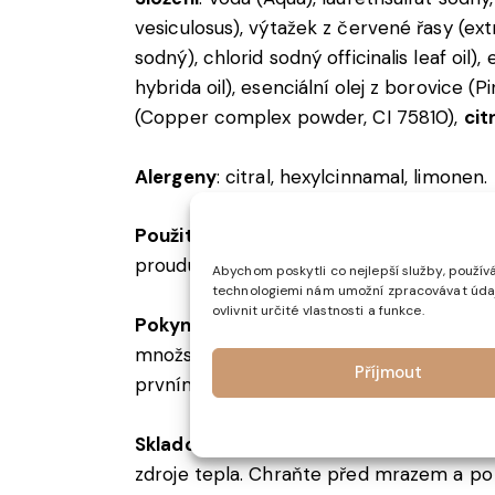
vesiculosus), výtažek z červené řasy (ex
sodný), chlorid sodný officinalis leaf oil)
hybrida oil), esenciální olej z borovice
(Copper complex powder, CI 75810),
cit
Alergeny
:
citral
,
hexylcinnamal
,
limonen.
Použití
: Při nanášení množství gelu na v
proudu napouštěné vody, pěnu a po koup
Abychom poskytli co nejlepší služby, používá
technologiemi nám umožní zpracovávat údaje
ovlivnit určité vlastnosti a funkce.
Pokyny k bezpečnosti:
Určeno pouze k v
množství vody. Nepoužívejte na podrážd
Příjmout
prvním použitím provést test snášenlivo
Skladování
: Skladujte v originálním, do
zdroje tepla. Chraňte před mrazem a po 