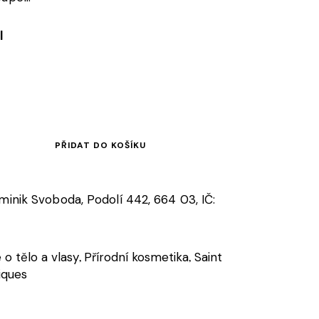
l
PŘIDAT DO KOŠÍKU
ominik Svoboda, Podolí 442, 664 03, IČ:
 o tělo a vlasy
Přírodní kosmetika
Saint
,
,
ques