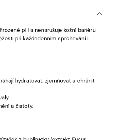
přirozené pH a nenarušuje kožní bariéru.
ěžesti při každodenním sprchování i
áhají hydratovat, zjemňovat a chránit
aly.
ění a čistoty.
ýtažek z bublinatky (extrakt Fucus