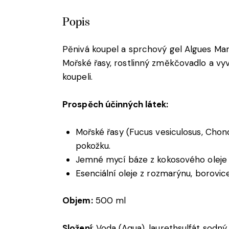
Popis
Pěnivá koupel a sprchový gel Algues Marin
Mořské řasy, rostlinný změkčovadlo a vy
koupeli.
Prospěch účinných látek:
Mořské řasy (Fucus vesiculosus, Chon
pokožku.
Jemné mycí báze z kokosového oleje – 
Esenciální oleje z rozmarýnu, borovice
Objem:
500 ml
Složení
:
Voda (Aqua), laurethsulfát sodn