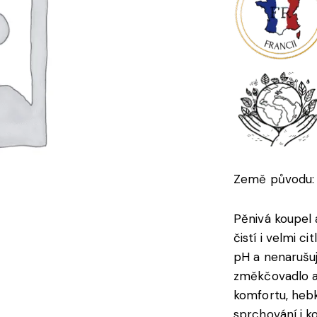
Země původu: 
Pěnivá koupel 
čistí i velmi ci
pH a nenarušuje
změkčovadlo a
komfortu, hebk
sprchování i ko