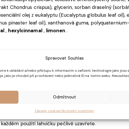
trakt Chondrus crispus), glycerin, sorban draselný (sorb
, esenciální olej z eukalyptu (Eucalyptus globulus leaf oil),
 (Pinus pinaster leaf oil), xanthanová guma, polyquatern
ral
,
hexylcinnamal
,
limonen
.
Spravovat Souhlas
lhkou pokožku, napěňte a poté opláchněte čistou vodou. 
eli opláchněte.
me k ukládání a/nebo přístupu k informacím o zařízení, technologie jako jsou 
, jako je chování při procházení nebo jedinečná ID na tomto webu. Nesouhlas
nějšímu použití. Zabraňte vniknutí do očí; v případě zas
ěnou nebo poraněnou pokožku. Osoby se sklonem k alerg
Odmítnout
sti na malé ploše pokožky. Uchovávejte mimo dosah dětí
Zásady cookies
Obchodní podmínky
bře uzavřeném obalu, na suchém místě, při pokojové tepl
každém použití lahvičku pečlivě uzavřete.