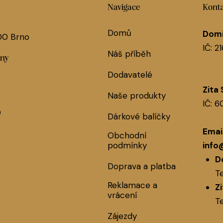
Navigace
Konta
Domů
Domi
 00 Brno
IČ: 2
Náš příběh
jny
Dodavatelé
Zita
Naše produkty
IČ: 
0
Dárkové balíčky
Email
Obchodní
podmínky
info
D
Doprava a platba
Te
Reklamace a
Z
vrácení
Te
Zájezdy