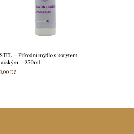
STEL – Přírodní mýdlo s borytem
kařským – 250ml
9,00
Kč