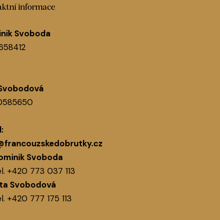
ktní informace
nik Svoboda
1658412
 Svobodová
60585650
:
@francouzskedobrutky.cz
ominik Svoboda
l.
+420 773 037 113
ita Svobodová
l.
+420 777 175 113