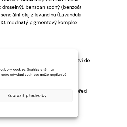
át draselný), benzoan sodný (benzoát
 esenciální olej z levandinu (Lavandula
ium-10, měďnatý pigmentový komplex
Při koupeli nalijte potřebné množství do
soubory cookies. Souhlas s těmito
 nebo odvolání souhlasu může nepříznivě
ažení očí ihned vypláchněte velké
ii na parfemační složky by měly před
Zobrazit předvolby
.
otě a mimo přímé sluneční záření či