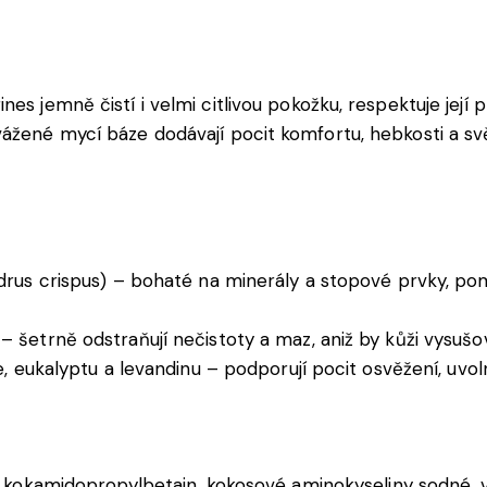
es jemně čistí i velmi citlivou pokožku, respektuje její 
vážené mycí báze dodávají pocit komfortu, hebkosti a sv
drus crispus) – bohaté na minerály a stopové prvky, pom
šetrně odstraňují nečistoty a maz, aniž by kůži vysušov
, eukalyptu a levandinu – podporují pocit osvěžení, uvoln
ý, kokamidopropylbetain, kokosové aminokyseliny sodné, v