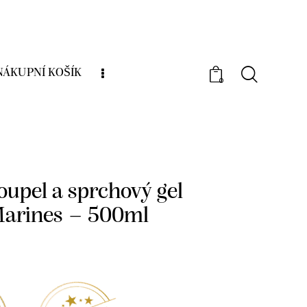
NÁKUPNÍ KOŠÍK
0
í kosmetika
Saint Come
Pěnivá koupel a sprchový gel Algues Marines
oupel a sprchový gel
Marines – 500ml