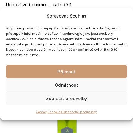
Uchovávejte mimo dosah dětí.
Spravovat Souhlas
Skladování
: Skladujte v suchu, při pokojové teplotě a
mimo přímé sluneční záření.
Abychom poskytli co nejlepší služby, používáme k ukládání a/nebo
přístupu k informacím o zařízení, technologie jako jsou soubory
Země původu a výroby:
Francie
cookies. Souhlas s těmito technologiemi nám umožní zpracovávat
údaje, jako je chování při procházení nebo jedinečná ID na tomto webu.
Trvanlivost:
Datum minimální trvanlivost je uvedena na
Nesouhlas nebo odvolání souhlasu může nepříznivě ovlivnit určité
obalu produktu.
vlastnosti a funkce.
Příjmout
Související produkty
Odmítnout
Zobrazit předvolby
Zásady cookies
Obchodní podmínky