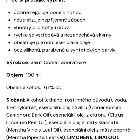
účinně reguluje pocení nohou
neutralizuje nepříjemný zápach
vhodný pro nohy i obuv
rychle se vstřebává a nezanechává skvrny
obsahuje přírodní esenciální oleje
bez silikonů, parabenů a syntetických barviv
Výrobce:
Saint Côme Laboratoire
Objem:
100 ml
Obsah alkoholu: 61 % obj.
Složení
: Alkohol (ethanol rostlinného původu), voda,
triethylcitrát, esenciální olej z kafru (Cinnamomum
Camphora Bark Oil), esenciální olej z citronu (Citrus
Limonum Peel Oil), esenciální olej z máty klasnaté
(Mentha Viridis Leaf Oil), esenciální olej z máty peprné
(Mentha Piperita Leaf Oil),
LIMONENE
,
LINALOOL
.