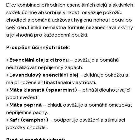
Díky kombinaci přírodních esenciálních olejů a aktivních
složek účinně absorbuje vlhkost, osvěžuje pokožku
chodidel a pomáhá udržovat hygienu nohou i obuvi po
celý den. Lehká nemastná formule nezanechává skvrny
a je vhodná pro každodenní použití.
Prospěch účinných látek:
•
Esenciální olej z citronu
– osvěžuje a pomáhá
neutralizovat nepříjemný zápach.
•
Levandulový esenciální olej
– zklidňuje pokožku a
má přirozené antibakteriální vlastnosti.
•
Máta klasnatá (spearmint)
– přináší dlouhotrvající
pocit svěžesti.
•
Máta peprná
– chladí, osvěžuje a pomáhá omezovat
nepříjemné pachy.
•
Kafr (camphor)
– podporuje osvěžení a stimulaci
pokožky chodidel.
Proč si produkt vybrat: