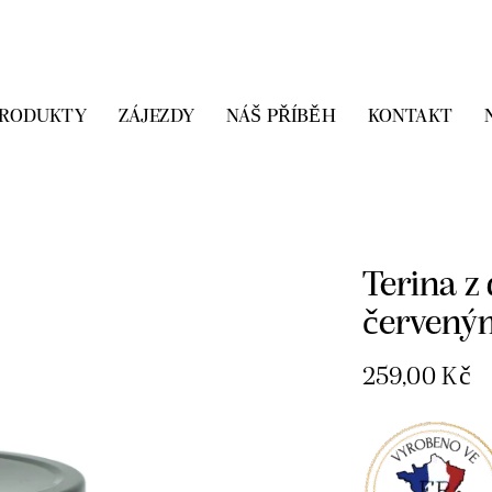
PRODUKTY
ZÁJEZDY
NÁŠ PŘÍBĚH
KONTAKT
Domů
Paštiky
červeným ovoc
Terina z
červený
259,00
Kč