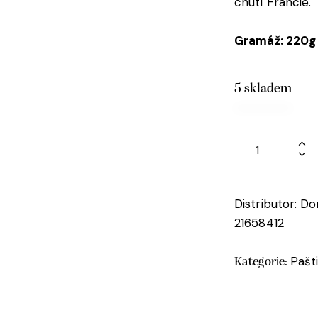
chutí Francie.
Gramáž: 220g
5 skladem
Distributor: D
21658412
Pašt
Kategorie: