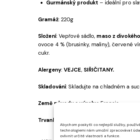
Gurmánský produkt
– ideální pro sla
Gramáž
: 220g
Složení
: Vepřové sádlo,
maso z divokého
ovoce 4 % (brusinky, maliny), červené ví
cukr.
Alergeny
:
VEJCE
,
SIŘIČITANY.
Skladování
: Skladujte na chladném a suc
Země původu a výroby
: Francie.
Trvanlivost
: Datum minimální trvanlivost
Abychom poskytli co nejlepší služby, používá
technologiemi nám umožní zpracovávat údaje
ovlivnit určité vlastnosti a funkce.