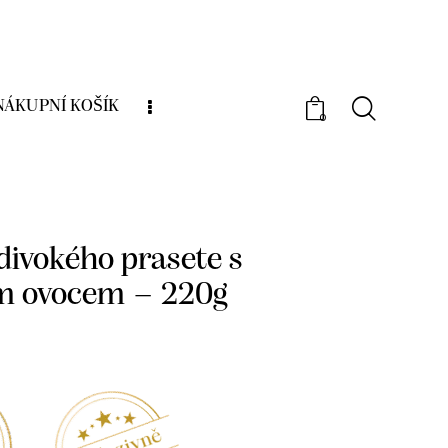
NÁKUPNÍ KOŠÍK
0
Vepřové
Terina z divokého prasete s
em – 220g
 divokého prasete s
m ovocem – 220g