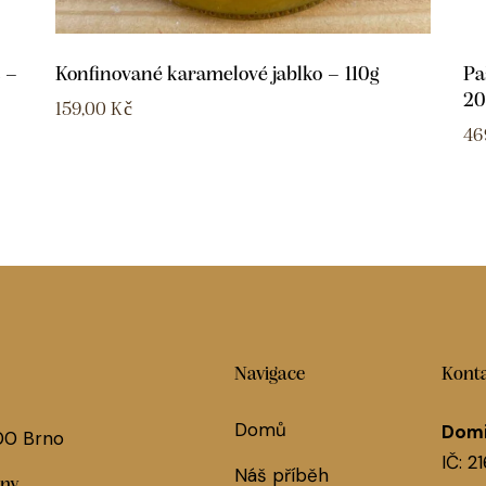
 –
Konfinované karamelové jablko – 110g
Pa
20
159,00
Kč
46
Navigace
Konta
Domů
Domi
 00 Brno
IČ: 2
Náš příběh
jny