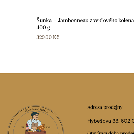
Šunka – Jambonneau z vepřového kolena
400 g
329,00
Kč
Adresa prodejny
Hybešova 38, 602
Otevírací doba prode