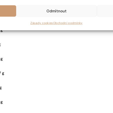
odnota na 100 g
Odmítnout
27 kJ / 297 kcal
Zásady cookies
Obchodní podmínky
 g
g
 g
7 g
 g
 g