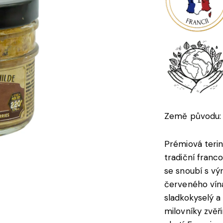
Země původu: 
Prémiová terin
tradiční fran
se snoubí s v
červeného vína
sladkokyselý a
milovníky zvěř