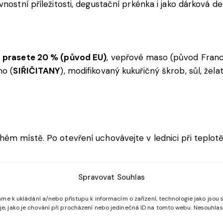
vnostní příležitosti, degustační prkénka i jako dárková de
 prasete 20 % (původ EU)
, vepřové maso (původ Franci
no (
SIŘIČITANY
), modifikovaný kukuřičný škrob, sůl, želat
hém místě. Po otevření uchovávejte v lednici při teplotě
Spravovat Souhlas
i je uvedeno na obalu produktu.
me k ukládání a/nebo přístupu k informacím o zařízení, technologie jako jsou 
, jako je chování při procházení nebo jedinečná ID na tomto webu. Nesouhlas