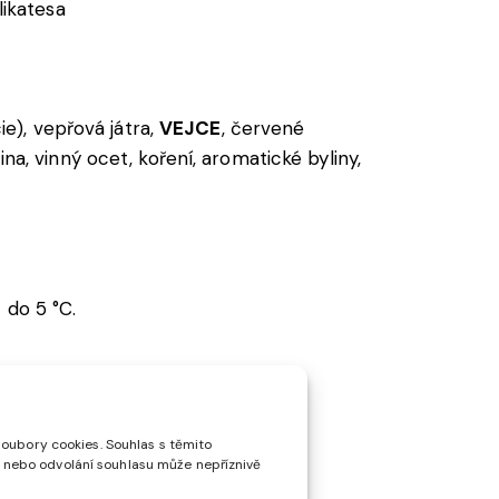
likatesa
e), vepřová játra,
VEJCE
, červené
ina, vinný ocet, koření, aromatické byliny,
 do 5 °C.
soubory cookies. Souhlas s těmito
 nebo odvolání souhlasu může nepříznivě