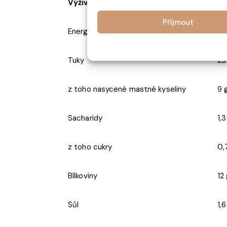
Výživové hodnoty – průměrná/výživová h
Příjmout
Energetická hodnota
12
Tuky
25
z toho nasycené mastné kyseliny
9 
Sacharidy
1,3
z toho cukry
0,
Bílkoviny
12
Sůl
1,6