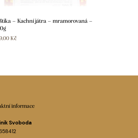
štika – Kachní játra – mramorovaná –
0g
9,00
Kč
ktní informace
nik Svoboda
1658412