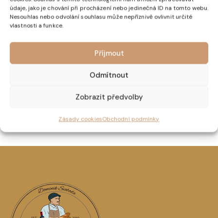
údaje, jako je chování při procházení nebo jedinečná ID na tomto webu.
Nesouhlas nebo odvolání souhlasu může nepříznivě ovlivnit určité
vlastnosti a funkce.
Příjmout
Odmítnout
Zobrazit předvolby
Dárkový poukaz v různých hodnotách
500,00
Kč
–
3000,00
Kč
Zásady cookies
Obchodní podmínky