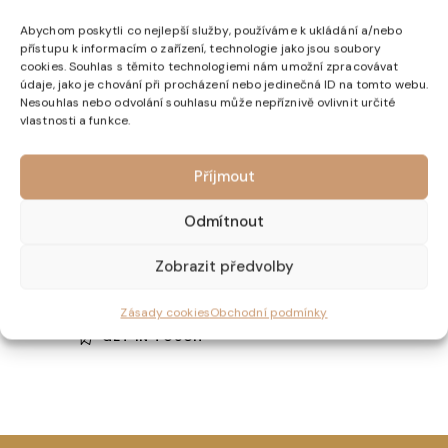
Lorem ipsum dolor sit amet. Lorem ipsum dolor sit
amet, consetetur sadipscing elitr.
Abychom poskytli co nejlepší služby, používáme k ukládání a/nebo
přístupu k informacím o zařízení, technologie jako jsou soubory
cookies. Souhlas s těmito technologiemi nám umožní zpracovávat
údaje, jako je chování při procházení nebo jedinečná ID na tomto webu.
Nesouhlas nebo odvolání souhlasu může nepříznivě ovlivnit určité
vlastnosti a funkce.
Get in Touch
Příjmout
Odmítnout
Zobrazit předvolby
Zásady cookies
Obchodní podmínky