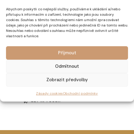
Lorem ipsum dolor sit amet. Lorem ipsum dolor sit
amet, consetetur sadipscing elitr.
Abychom poskytli co nejlepší služby, používáme k ukládání a/nebo
přístupu k informacím o zařízení, technologie jako jsou soubory
cookies. Souhlas s těmito technologiemi nám umožní zpracovávat
údaje, jako je chování při procházení nebo jedinečná ID na tomto webu.
Nesouhlas nebo odvolání souhlasu může nepříznivě ovlivnit určité
vlastnosti a funkce.
Get in Touch
Příjmout
Odmítnout
Zobrazit předvolby
Zásady cookies
Obchodní podmínky