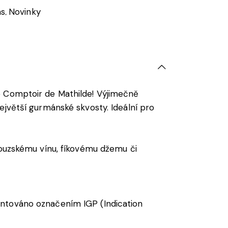
as
Novinky
,
e Comptoir de Mathilde! Výjimečně
ejvětší gurmánské skvosty. Ideální pro
couzskému vínu, fíkovému džemu či
antováno označením IGP (Indication