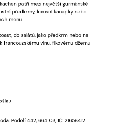
h kachen patří mezi největší gurmánské
nostní předkrmy, luxusní kanapky nebo
nch menu.
toast, do salátů, jako předkrm nebo na
 k francouzskému vínu, fíkovému džemu
OŠÍKU
oda, Podolí 442, 664 03, IČ: 21658412