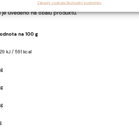
Zásady cookies
Obchodní podmínky
i je uvedeno na obalu produktu.
odnota na 100 g
29 kJ / 591 kcal
 g
 g
 g
 g