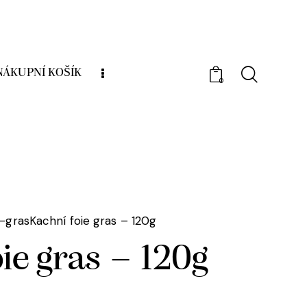
NÁKUPNÍ KOŠÍK
0
e-gras
Kachní foie gras – 120g
ie gras – 120g