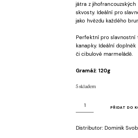
játra z jihofrancouzskýc
skvosty. Ideální pro slav
jako hvězdu každého bru
Perfektní pro slavnostní 
kanapky. Ideální doplněk
či cibulové marmeládě.
Gramáž
:
120g
5 skladem
PŘIDAT DO K
Distributor: Dominik Svob