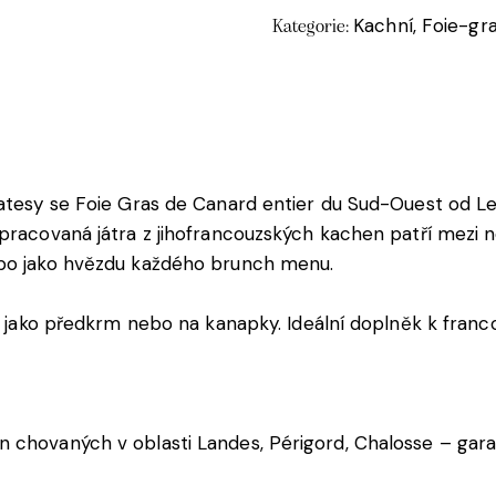
Kachní, Foie-gr
Kategorie:
katesy se Foie Gras de Canard entier du Sud-Ouest od L
pracovaná játra z jihofrancouzských kachen patří mezi n
ebo jako hvězdu každého brunch menu.
ů, jako předkrm nebo na kanapky. Ideální doplněk k fran
n chovaných v oblasti Landes, Périgord, Chalosse – gar