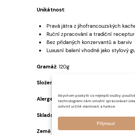
Unikátnost
:
Pravá játra z jihofrancouzských kac
Ruční zpracování a tradiční receptu
Bez přidaných konzervantů a barviv
Luxusní balení vhodné jako stylový 
Gramáž
: 120g
Složení
:
:
99 % kachní foie gras (certifiko
Abychom poskytli co nejlepší služby, používá
Alergeny
: –
technologiemi nám umožní zpracovávat údaje
ovlivnit určité vlastnosti a funkce.
Skladování
:
Po otevření uchovávejte v c
Příjmout
Země původu a výroby
: Francie.