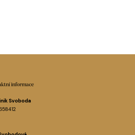
ktní informace
nik Svoboda
1658412
 Svobodová