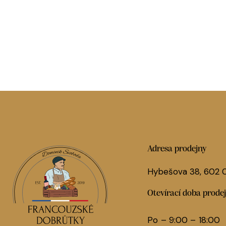
Adresa prodejny
Hybešova 38, 602
Otevírací doba prode
Po – 9:00 – 18:00