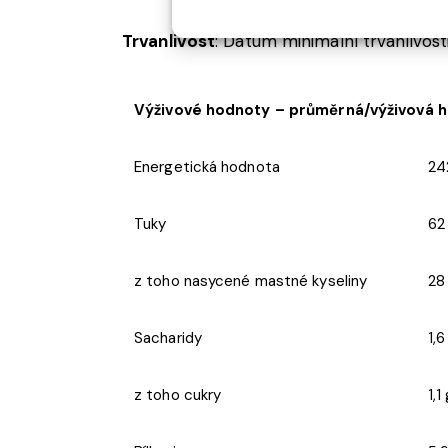
Trvanlivost
: Datum minimální trvanlivost
Výživové hodnoty – průměrná/výživová h
Energetická hodnota
24
Tuky
62
z toho nasycené mastné kyseliny
28
Sacharidy
1,6
z toho cukry
1,1