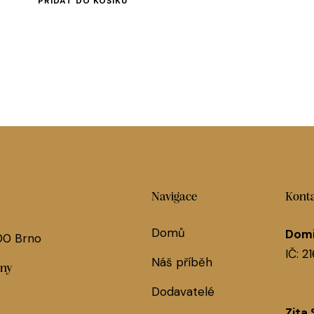
PŘIDAT DO KOŠÍKU
Navigace
Konta
Domů
Domi
 00 Brno
IČ: 2
Náš příběh
jny
Dodavatelé
Zita