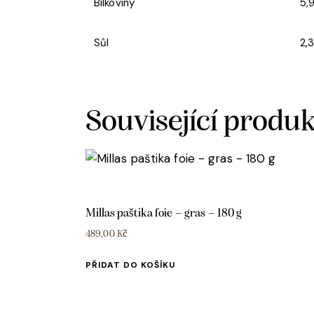
Bílkoviny
5,
Sůl
2,
Související produ
Millas paštika foie – gras – 180 g
489,00
Kč
PŘIDAT DO KOŠÍKU