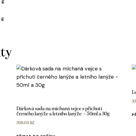
9 g
3 g
kty
L
3
Dárková sada na míchaná vejce s příchutí
černého lanýže a letního lanýže – 50ml a 30g
P
398,00
Kč