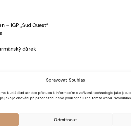
hen – IGP „Sud Ouest“
ra
gurmánský dárek
váno CHZO SO), sůl, pepř, koření.
Spravovat Souhlas
me k ukládání a/nebo přístupu k informacím o zařízení, technologie jako jsou 
, jako je chování při procházení nebo jedinečná ID na tomto webu. Nesouhlas
hladničce a spotřebujte do 48 hodin.
Odmítnout