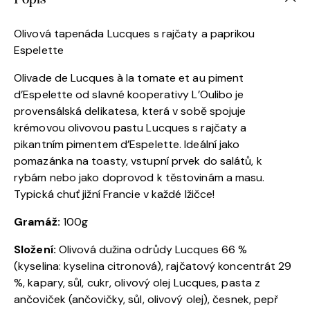
Olivová tapenáda Lucques s rajčaty a paprikou
Espelette
Olivade de Lucques à la tomate et au piment
d’Espelette od slavné kooperativy L’Oulibo je
provensálská delikatesa, která v sobě spojuje
krémovou olivovou pastu Lucques s rajčaty a
pikantním pimentem d’Espelette. Ideální jako
pomazánka na toasty, vstupní prvek do salátů, k
rybám nebo jako doprovod k těstovinám a masu.
Typická chuť jižní Francie v každé lžičce!
Gramáž:
100g
Složení:
Olivová dužina odrůdy Lucques 66 %
(kyselina: kyselina citronová), rajčatový koncentrát 29
%, kapary, sůl, cukr, olivový olej Lucques, pasta z
ančoviček (ančovičky, sůl, olivový olej), česnek, pepř