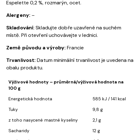
Espelette 0,2 %, rozmarýn, ocet.
Alergeny:
–
Skladování:
Skladujte dobře uzavřené na suchém
místě. Při otevření uchovávejte v lednici.
Země původu a výroby:
Francie
Trvanlivost:
Datum minimální trvanlivost je uvedena na
obalu produktu.
Výživové hodnoty – průměrná/výživová hodnota na
100 g
Energetická hodnota
585 kJ / 141 kcal
Tuky
9,8 g
z toho nasycené mastné kyseliny
2,1 g
Sacharidy
12 g