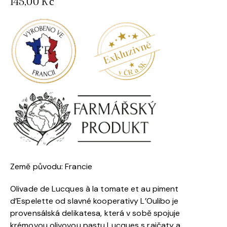
145,00
Kč
Země původu: Francie
Olivade de Lucques à la tomate et au piment
d’Espelette od slavné kooperativy L’Oulibo je
provensálská delikatesa, která v sobě spojuje
krémovou olivovou pastu Lucques s rajčaty a