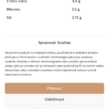
z toho cukry
4,6 g
Bílkoviny
2,2 g
Sůl
2,72 g
Spravovat Souhlas
Související produkty
Abychom poskytli co nejlepší služby, používáme k ukládání a/nebo
přístupu k informacím o zařízení, technologie jako jsou soubory
cookies. Souhlas s těmito technologiemi nám umožní zpracovávat
údaje, jako je chování při procházení nebo jedinečná ID na tomto webu.
Nesouhlas nebo odvolání souhlasu může nepříznivě ovlivnit určité
vlastnosti a funkce.
Příjmout
Odmítnout