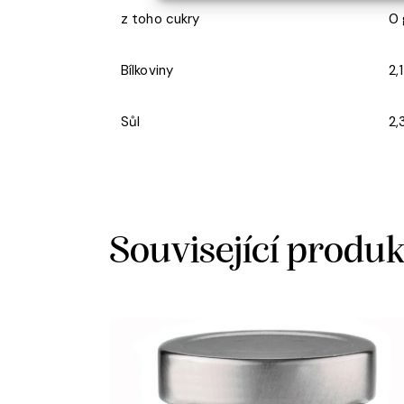
z toho cukry
0 
Bílkoviny
2,
Sůl
2,
Související produ