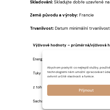
Skladování:
Skladujte dobře uzavřené na 
Země původu a výroby:
Francie
Trvanlivost:
Datum minimální trvanlivost
Výživové hodnoty – průměrná/výživová h
Energetická hodnota
11
Abychom poskytli co nejlepší služby, používá
technologiemi nám umožní zpracovávat údaje
Tuky
27
ovlivnit určité vlastnosti a funkce.
z toho nasycené mastné kyseliny
3,
Příjmout
Sacharidy
4,