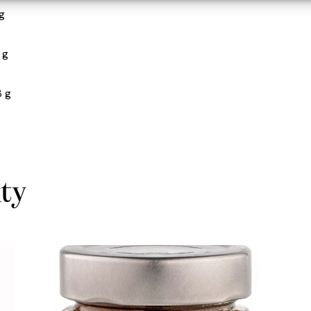
g
1 g
3 g
kty