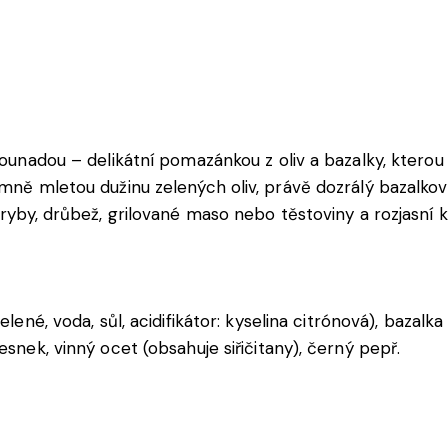
tounadou – delikátní pomazánkou z oliv a bazalky, kterou
emně mletou dužinu zelených oliv, právě dozrálý bazalkový
 ryby, drůbež, grilované maso nebo těstoviny a rozjasní ka
lené, voda, sůl, acidifikátor: kyselina citrónová), bazalka
esnek, vinný ocet (obsahuje siřičitany), černý pepř.