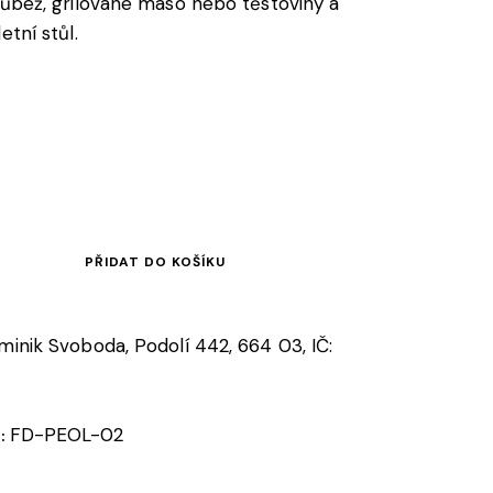
drůbež, grilované maso nebo těstoviny a
etní stůl.
PŘIDAT DO KOŠÍKU
ominik Svoboda, Podolí 442, 664 03, IČ:
FD-PEOL-02
o: