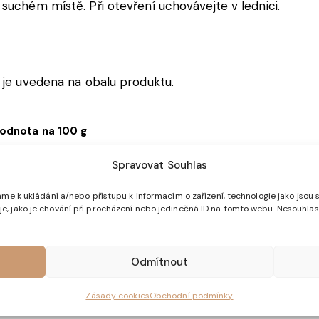
suchém místě. Při otevření uchovávejte v lednici.
 je uvedena na obalu produktu.
odnota na 100 g
Spravovat Souhlas
39 kJ / 276 kcal
me k ukládání a/nebo přístupu k informacím o zařízení, technologie jako jsou 
, jako je chování při procházení nebo jedinečná ID na tomto webu. Nesouhlas
 g
8 g
Odmítnout
8 g
Zásady cookies
Obchodní podmínky