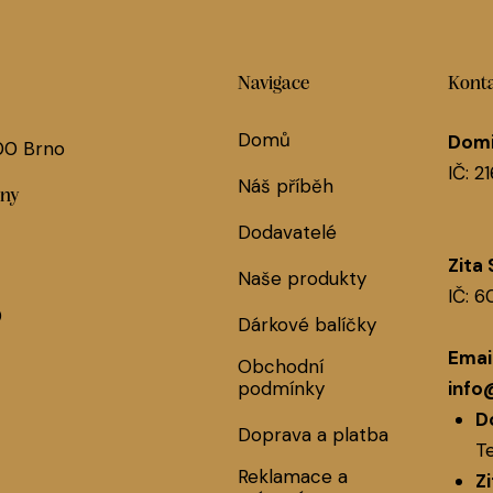
Navigace
Konta
Domů
Domi
 00 Brno
IČ: 2
Náš příběh
jny
Dodavatelé
Zita
Naše produkty
IČ: 
0
Dárkové balíčky
Email
Obchodní
podmínky
info
D
Doprava a platba
Te
Reklamace a
Z