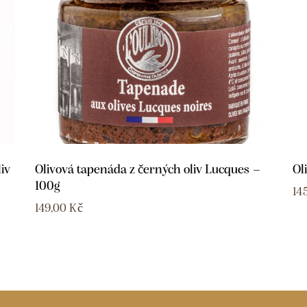
iv
Olivová tapenáda z černých oliv Lucques –
Ol
100g
14
149,00
Kč