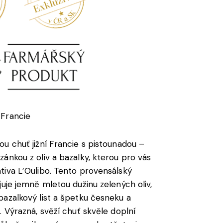
Francie
ou chuť jižní Francie s pistounadou –
zánkou z oliv a bazalky, kterou pro vás
tiva L’Oulibo. Tento provensálský
juje jemně mletou dužinu zelených oliv,
bazalkový list a špetku česneku a
. Výrazná, svěží chuť skvěle doplní