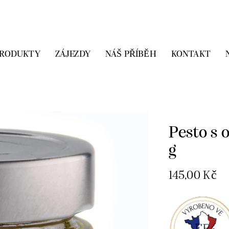
PRODUKTY
ZÁJEZDY
NÁŠ PŘÍBĚH
KONTAKT
Domů
Pesta, 
bazalkou – 100 
Pesto s 
g
145,00
Kč