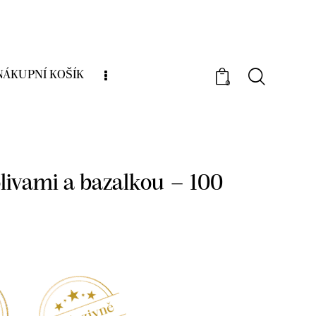
NÁKUPNÍ KOŠÍK
0
pomazánky, tapenády
Pesto s olivami a
g
olivami a bazalkou – 100