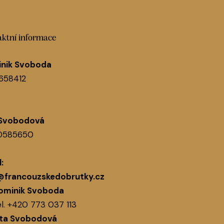
ktní informace
nik Svoboda
1658412
 Svobodová
60585650
:
@francouzskedobrutky.cz
ominik Svoboda
l.
+420 773 037 113
ita Svobodová