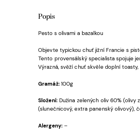
Popis
Pesto s olivami a bazalkou
Objevte typickou chuť jižní Francie s pis
Tento provensálský specialista spojuje j
Výrazná, svěží chuť skvěle doplní toasty,
Gramáž:
100g
Složení:
Dužina zelených oliv 60% (olivy ze
(slunečnicový, extra panenský olivový), č
Alergeny:
–