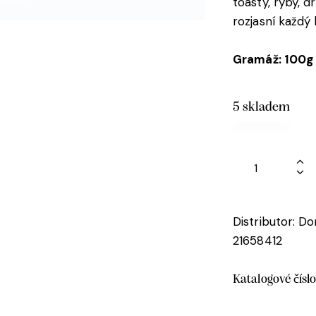
toasty, ryby, 
rozjasní každý l
Gramáž: 100g
5 skladem
Distributor: D
21658412
Katalogové čísl