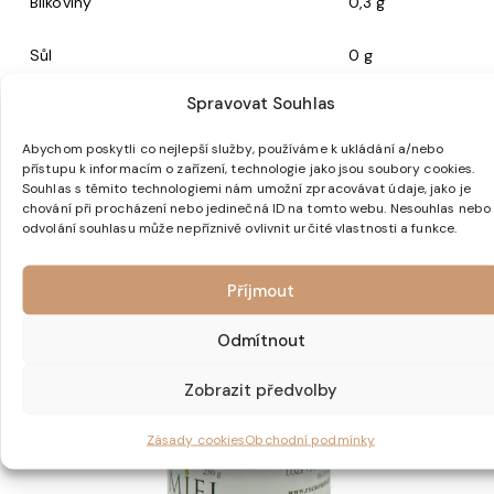
Bílkoviny
0,3 g
Sůl
0 g
Spravovat Souhlas
Abychom poskytli co nejlepší služby, používáme k ukládání a/nebo
přístupu k informacím o zařízení, technologie jako jsou soubory cookies.
Související produkty
Souhlas s těmito technologiemi nám umožní zpracovávat údaje, jako je
chování při procházení nebo jedinečná ID na tomto webu. Nesouhlas nebo
odvolání souhlasu může nepříznivě ovlivnit určité vlastnosti a funkce.
Příjmout
Odmítnout
Zobrazit předvolby
Zásady cookies
Obchodní podmínky