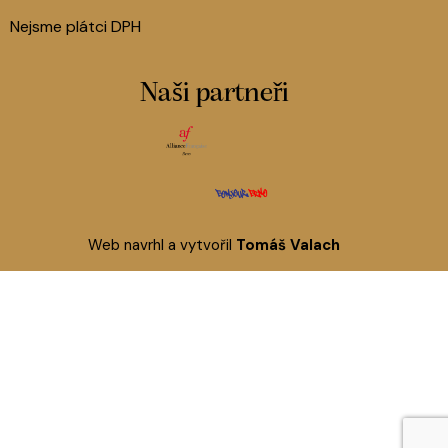
Nejsme plátci DPH
Naši partneři
Web navrhl a vytvořil
Tomáš Valach