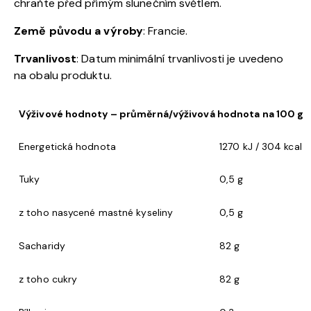
chraňte před přímým slunečním světlem.
Země původu a v
ýroby
: Francie
.
Trvanlivost
: Datum minimální trvanlivosti je uvedeno
na obalu produktu.
Výživové hodnoty – průměrná/výživová hodnota na 100 g
Energetická hodnota
1270 kJ / 304 kcal
Tuky
0,5 g
z toho nasycené mastné kyseliny
0,5 g
Sacharidy
82 g
z toho cukry
82 g