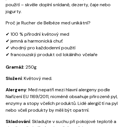
použití – skvěle doplní snídaně, dezerty, čaje nebo
jogurty.
Proč je Rucher de Belbéze med unikátní?
✔ 100 % přírodní květový med
✔ jemná a harmonická chuť
✔ vhodný pro každodenní použití
✔ francouzský produkt od lokálního včelaře
Gramá
ž
: 250g
Složen
í
: Květový med.
Alergeny
: Med nepatří mezi hlavní alergeny podle
Nařízení EU 1169/2011, nicméně obsahuje přirozeně pyl,
enzymy a stopy včelích produktů. Lidé alergičtí na pyl
nebo včelí produkty by měli být opatrní.
Skladování
: Skladujte v suchu při pokojové teplotě a