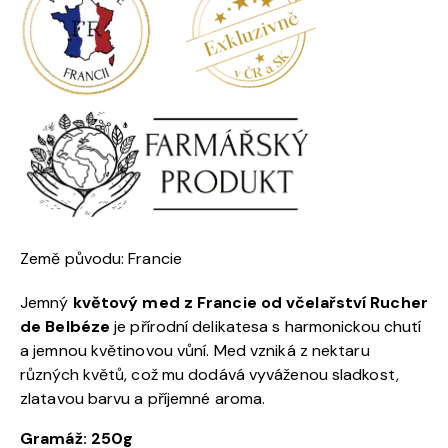
Země původu: Francie
Jemný
květový med z Francie od včelařství Rucher
de Belbéze
je přírodní delikatesa s harmonickou chutí
a jemnou květinovou vůní. Med vzniká z nektaru
různých květů, což mu dodává vyváženou sladkost,
zlatavou barvu a příjemné aroma.
Gramá
ž: 250g